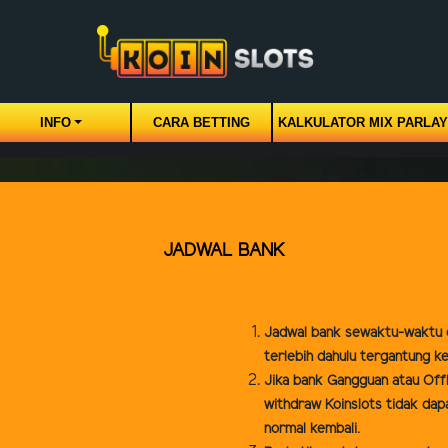
INFO
CARA BETTING
KALKULATOR MIX PARLA
JADWAL BANK
Jadwal bank sewaktu-waktu 
terlebih dahulu tergantung k
Jika bank Gangguan atau Offl
withdraw Koinslots tidak da
normal kembali.