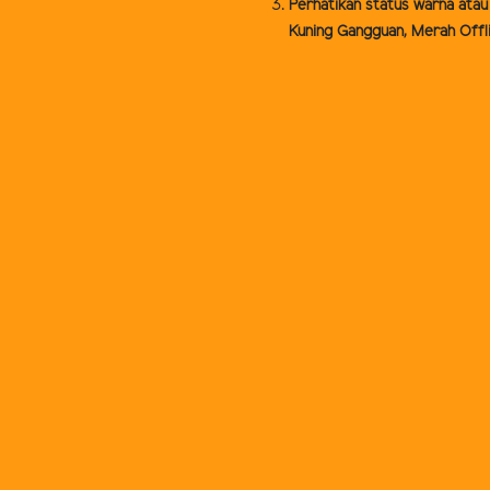
Perhatikan status warna atau 
Kuning Gangguan, Merah Offli