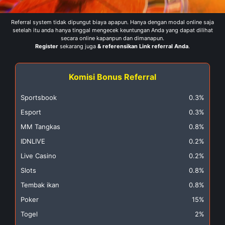
Referral system tidak dipungut biaya apapun. Hanya dengan modal online saja
setelah itu anda hanya tinggal mengecek keuntungan Anda yang dapat dilihat
secara online kapanpun dan dimanapun.
Register
sekarang juga
& referensikan Link referral Anda
.
Komisi Bonus Referral
Sportsbook
0.3%
Esport
0.3%
MM Tangkas
0.8%
IDNLIVE
0.2%
Live Casino
0.2%
Slots
0.8%
Tembak ikan
0.8%
Poker
15%
Togel
2%