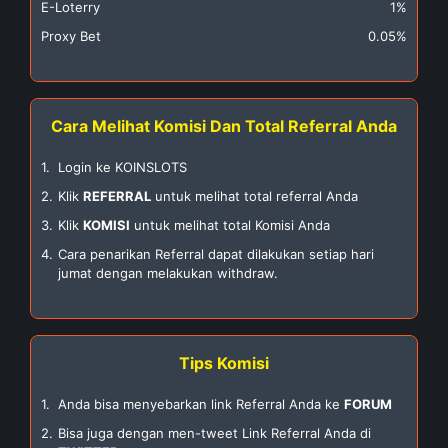
E-Loterry
1%
Proxy Bet
0.05%
Cara Melihat Komisi Dan Total Referral Anda
1.
Login ke KOINSLOTS
2.
Klik
REFERRAL
untuk melihat total referral Anda
3.
Klik
KOMISI
untuk melihat total Komisi Anda
4.
Cara penarikan Referral dapat dilakukan setiap hari
jumat dengan melakukan withdraw.
Tips Komisi
1.
Anda bisa menyebarkan link Referral Anda ke
FORUM
2.
Bisa juga dengan men-tweet Link Referral Anda di